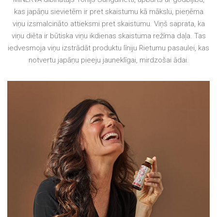
kas japāņu sievietēm ir pret skaistumu kā mākslu, pieņēma
viņu izsmalcināto attieksmi pret skaistumu. Viņš saprata, ka
viņu diēta ir būtiska viņu ikdienas skaistuma režīma daļa. Tas
iedvesmoja viņu izstrādāt produktu līniju Rietumu pasaulei, kas
notvertu japāņu pieeju jauneklīgai, mirdzošai ādai.