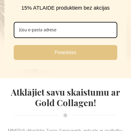
15% ATLAIDE produktiem bez akcijas
Pieteikties
Atklājiet savu skaistumu ar
Gold Collagen!
MINERVA dibinātājs Tonijs Sanguinetti, apburts ar godbijību,