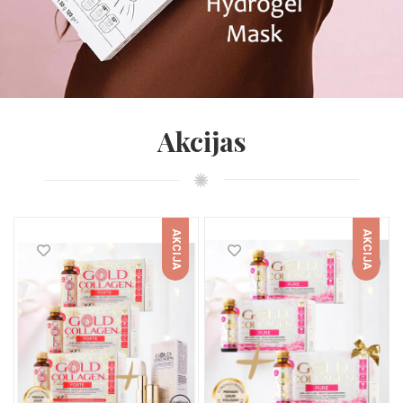
FROIKA šķidrie tonālie krēmi
FROIKA saules aizsardzība ar hialuronskābi
FROIKA jutīgai ādai
FROIKA taukainai, uz akni tendētai ādai.
Akcijas
FROIKA augstas kvalitātes līdzekļi
AKCIJA
AKCIJA