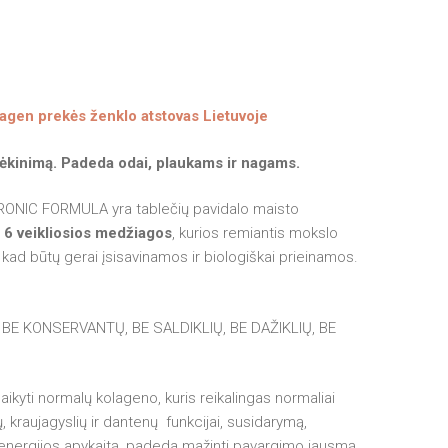
lagen prekės ženklo atstovas Lietuvoje
rėkinimą.
Padeda odai, plaukams ir nagams.
IC FORMULA yra tablečių pavidalo maisto
6 veikliosios medžiagos
, kurios remiantis mokslo
 kad būtų gerai įsisavinamos ir biologiškai prieinamos.
 BE KONSERVANTŲ, BE SALDIKLIŲ, BE DAŽIKLIŲ, BE
ikyti normalų kolageno, kuris reikalingas normaliai
, kraujagyslių ir dantenų funkcijai, susidarymą,
 energijos apykaitą, padeda mažinti pavargimo jausmą