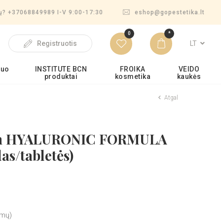
mų? +37068849989 I-V 9:00-17:30
eshop@gopestetika.lt
0
*
LT
Registruotis
nuo
INSTITUTE BCN
FROIKA
VEIDO
produktai
kosmetika
kaukės
Atgal
en HYALURONIC FORMULA
as/tabletės)
imų)