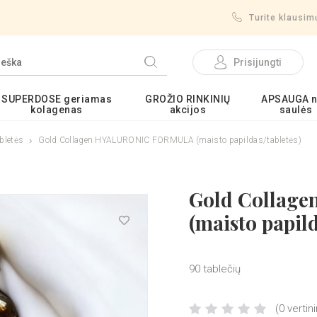
Turite klausi
Prisijungti
SUPERDOSE geriamas
GROŽIO RINKINIŲ
APSAUGA 
kolagenas
akcijos
saulės
letės
Gold Collagen HYALURONIC FORMULA (maisto papildas/tabletės)
Gold Collag
(maisto papild
90 tablečių
(0 vertin