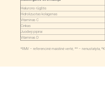
Hialurono rūgštis
Hidrolizuotas kolagenas
Vitaminas C
Cinkas
Juodieji pipirai
Vitaminas D
*RMV – referencinė maistinė vertė, ** – nenustatyta, *K