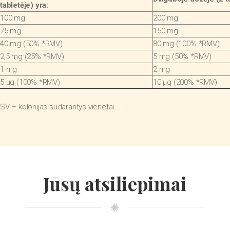
tabletėje) yra:
100 mg
200 mg
75 mg
150 mg
40 mg (50% *RMV)
80 mg (100% *RMV)
2,5 mg (25% *RMV)
5 mg (50% *RMV)
1 mg
2 mg
5 μg (100% *RMV)
10 μg (200% *RMV)
SV – kolonijas sudarantys vienetai.
Jūsų atsiliepimai