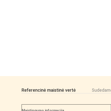
Referencinė maistinė vertė
Sudedamo
Maistingumo informacija