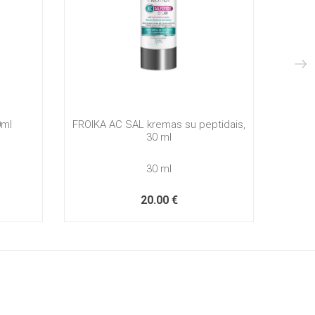
0ml
FROIKA AC SAL kremas su peptidais,
FROI
30 ml
30 ml
20.00 €