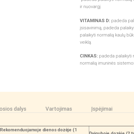
ir nuovargį.
VITAMINAS D:
padeda palai
įsisavinimą, padeda palaiky
palaikyti normalią kaulų bū
veiklą.
CINKAS:
padeda palaikyti n
normalią imuninės sistemos
sios dalys
Vartojimas
Įspėjimai
Rekomenduojamoje dienos dozėje (1
Dviguboje dozėje (2 t