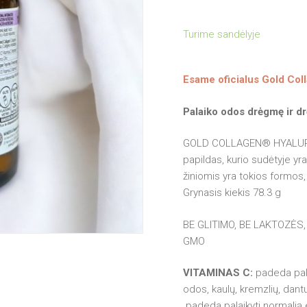
Turime sandėlyje
Esame oficialus Gold Col
Palaiko odos drėgmę ir d
GOLD COLLAGEN® HYALURON
papildas, kurio sudėtyje yra
žiniomis yra tokios formos,
Grynasis kiekis 78.3 g
BE GLITIMO, BE LAKTOZĖS,
GMO
VITAMINAS C:
padeda pala
odos, kaulų, kremzlių, dantų
padeda palaikyti normalią