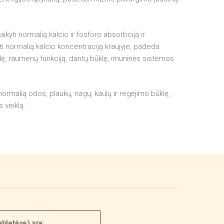
kyti normalią kalcio ir fosforo absorbciją ir
ti normalią kalcio koncentraciją kraujyje, padeda
klę, raumenų funkciją, dantų būklę, imuninės sistemos
ormalią odos, plaukų, nagų, kaulų ir regėjimo būklę,
 veiklą.
abletėse) yra: